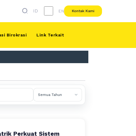
ID
EN
Kontak Kami
si Birokrasi
Link Terkait
atrik Perkuat Sistem