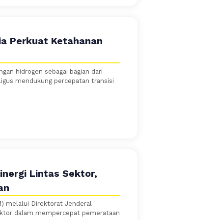
sia Perkuat Ketahanan
an hidrogen sebagai bagian dari
ligus mendukung percepatan transisi
inergi Lintas Sektor,
an
 melalui Direktorat Jenderal
 sektor dalam mempercepat pemerataan