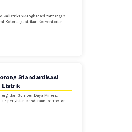
em KelistrikanMenghadapi tantangan
ral Ketenagalistrikan Kementerian
Dorong Standardisasi
Listrik
Energi dan Sumber Daya Mineral
tur pengisian Kendaraan Bermotor