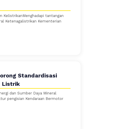
em KelistrikanMenghadapi tantangan
ral Ketenagalistrikan Kementerian
Dorong Standardisasi
Listrik
Energi dan Sumber Daya Mineral
tur pengisian Kendaraan Bermotor