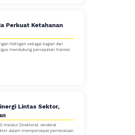
sia Perkuat Ketahanan
an hidrogen sebagai bagian dari
ligus mendukung percepatan transisi
inergi Lintas Sektor,
an
 melalui Direktorat Jenderal
 sektor dalam mempercepat pemerataan