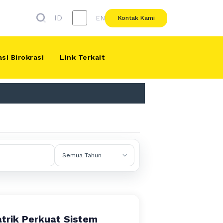
ID
EN
Kontak Kami
si Birokrasi
Link Terkait
atrik Perkuat Sistem