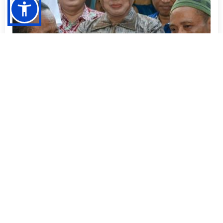
Menteri ESDM Tinjau Bantuan Listrik di