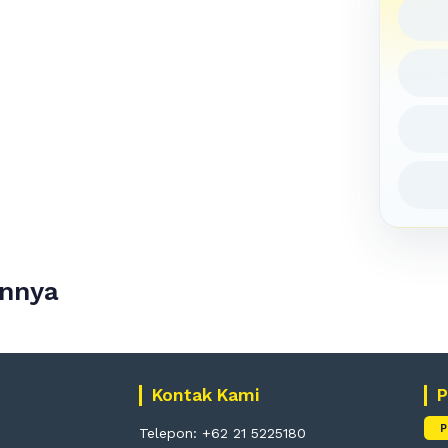
innya
Kontak Kami
P
P
Telepon: +62 21 5225180