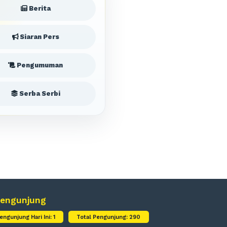
Berita
Siaran Pers
Pengumuman
Serba Serbi
engunjung
engunjung Hari Ini: 1
Total Pengunjung: 290