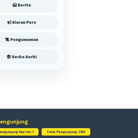
Berita
Siaran Pers
Pengumuman
Serba Serbi
engunjung
engunjung Hari Ini: 1
Total Pengunjung: 289