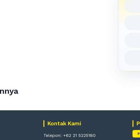
innya
Kontak Kami
P
P
Telepon: +62 21 5225180